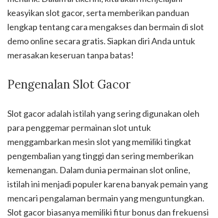
keasyikan slot gacor, serta memberikan panduan
lengkap tentang cara mengakses dan bermain di slot
demo online secara gratis. Siapkan diri Anda untuk
merasakan keseruan tanpa batas!
Pengenalan Slot Gacor
Slot gacor adalah istilah yang sering digunakan oleh
para penggemar permainan slot untuk
menggambarkan mesin slot yang memiliki tingkat
pengembalian yang tinggi dan sering memberikan
kemenangan. Dalam dunia permainan slot online,
istilah ini menjadi populer karena banyak pemain yang
mencari pengalaman bermain yang menguntungkan.
Slot gacor biasanya memiliki fitur bonus dan frekuensi