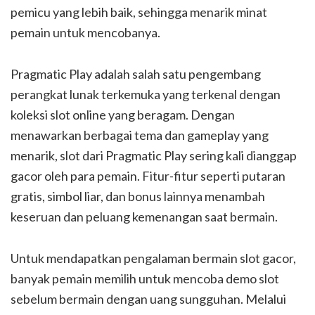
pemicu yang lebih baik, sehingga menarik minat
pemain untuk mencobanya.
Pragmatic Play adalah salah satu pengembang
perangkat lunak terkemuka yang terkenal dengan
koleksi slot online yang beragam. Dengan
menawarkan berbagai tema dan gameplay yang
menarik, slot dari Pragmatic Play sering kali dianggap
gacor oleh para pemain. Fitur-fitur seperti putaran
gratis, simbol liar, dan bonus lainnya menambah
keseruan dan peluang kemenangan saat bermain.
Untuk mendapatkan pengalaman bermain slot gacor,
banyak pemain memilih untuk mencoba demo slot
sebelum bermain dengan uang sungguhan. Melalui