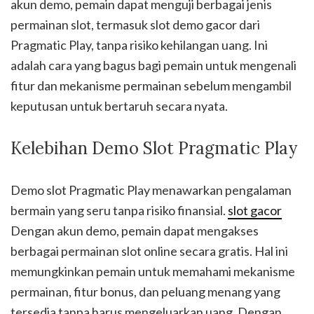
akun demo, pemain dapat menguji berbagai jenis
permainan slot, termasuk slot demo gacor dari
Pragmatic Play, tanpa risiko kehilangan uang. Ini
adalah cara yang bagus bagi pemain untuk mengenali
fitur dan mekanisme permainan sebelum mengambil
keputusan untuk bertaruh secara nyata.
Kelebihan Demo Slot Pragmatic Play
Demo slot Pragmatic Play menawarkan pengalaman
bermain yang seru tanpa risiko finansial.
slot gacor
Dengan akun demo, pemain dapat mengakses
berbagai permainan slot online secara gratis. Hal ini
memungkinkan pemain untuk memahami mekanisme
permainan, fitur bonus, dan peluang menang yang
tersedia tanpa harus mengeluarkan uang. Dengan