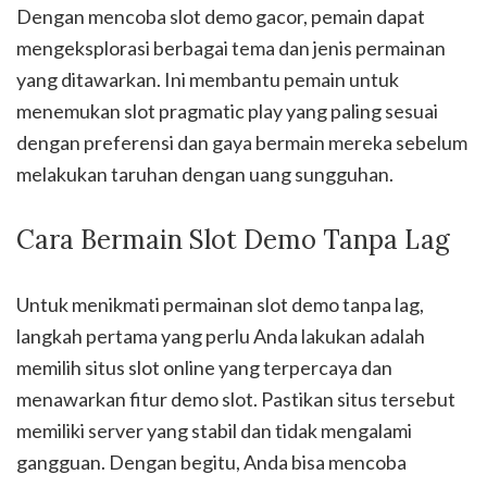
Dengan mencoba slot demo gacor, pemain dapat
mengeksplorasi berbagai tema dan jenis permainan
yang ditawarkan. Ini membantu pemain untuk
menemukan slot pragmatic play yang paling sesuai
dengan preferensi dan gaya bermain mereka sebelum
melakukan taruhan dengan uang sungguhan.
Cara Bermain Slot Demo Tanpa Lag
Untuk menikmati permainan slot demo tanpa lag,
langkah pertama yang perlu Anda lakukan adalah
memilih situs slot online yang terpercaya dan
menawarkan fitur demo slot. Pastikan situs tersebut
memiliki server yang stabil dan tidak mengalami
gangguan. Dengan begitu, Anda bisa mencoba