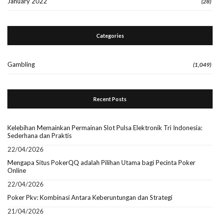
January 2022
(28)
Categories
Gambling
(1,049)
Recent Posts
Kelebihan Memainkan Permainan Slot Pulsa Elektronik Tri Indonesia:
Sederhana dan Praktis
22/04/2026
Mengapa Situs PokerQQ adalah Pilihan Utama bagi Pecinta Poker
Online
22/04/2026
Poker Pkv: Kombinasi Antara Keberuntungan dan Strategi
21/04/2026