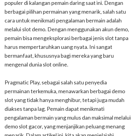
populer di kalangan pemain daring saat ini. Dengan
berbagai pilihan permainan yang menarik, salah satu
cara untuk menikmati pengalaman bermain adalah
melalui slot demo. Dengan menggunakan akun demo,
pemain bisa mengeksplorasi berbagai jenis slot tanpa
harus mempertaruhkan uang nyata. Ini sangat
bermanfaat, khususnya bagi mereka yang baru
mengenal dunia slot online.
Pragmatic Play, sebagai salah satu penyedia
permainan terkemuka, menawarkan berbagai demo
slot yang tidak hanya menghibur, tetapi juga mudah
diakses tanpa lag. Pemain dapat menikmati
pengalaman bermain yang mulus dan maksimal melalui
demo slot gacor, yang menjanjikan peluang menang
menarik. Dalam artikel ini, kita akan menjelajahi