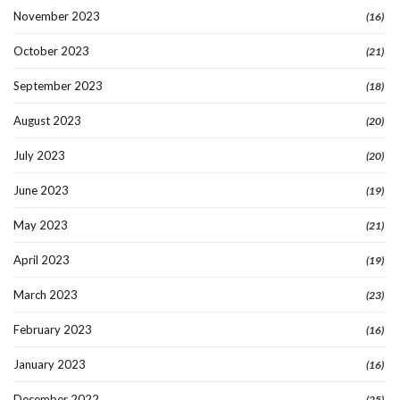
November 2023
(16)
October 2023
(21)
September 2023
(18)
August 2023
(20)
July 2023
(20)
June 2023
(19)
May 2023
(21)
April 2023
(19)
March 2023
(23)
February 2023
(16)
January 2023
(16)
December 2022
(25)