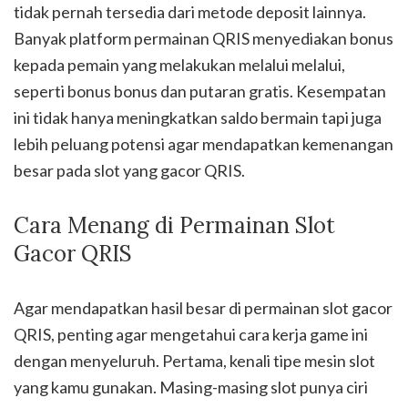
tidak pernah tersedia dari metode deposit lainnya.
Banyak platform permainan QRIS menyediakan bonus
kepada pemain yang melakukan melalui melalui,
seperti bonus bonus dan putaran gratis. Kesempatan
ini tidak hanya meningkatkan saldo bermain tapi juga
lebih peluang potensi agar mendapatkan kemenangan
besar pada slot yang gacor QRIS.
Cara Menang di Permainan Slot
Gacor QRIS
Agar mendapatkan hasil besar di permainan slot gacor
QRIS, penting agar mengetahui cara kerja game ini
dengan menyeluruh. Pertama, kenali tipe mesin slot
yang kamu gunakan. Masing-masing slot punya ciri