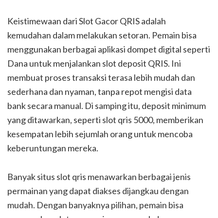
Keistimewaan dari Slot Gacor QRIS adalah
kemudahan dalam melakukan setoran. Pemain bisa
menggunakan berbagai aplikasi dompet digital seperti
Dana untuk menjalankan slot deposit QRIS. Ini
membuat proses transaksi terasa lebih mudah dan
sederhana dan nyaman, tanpa repot mengisi data
bank secara manual. Di samping itu, deposit minimum
yang ditawarkan, seperti slot qris 5000, memberikan
kesempatan lebih sejumlah orang untuk mencoba
keberuntungan mereka.
Banyak situs slot qris menawarkan berbagai jenis
permainan yang dapat diakses dijangkau dengan
mudah. Dengan banyaknya pilihan, pemain bisa