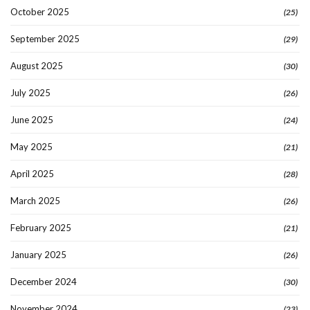
October 2025
(25)
September 2025
(29)
August 2025
(30)
July 2025
(26)
June 2025
(24)
May 2025
(21)
April 2025
(28)
March 2025
(26)
February 2025
(21)
January 2025
(26)
December 2024
(30)
November 2024
(23)