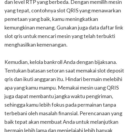
dan level RTP yang berbeda. Dengan memilih mesin
yang tepat, contohnya slot QRIS yang menawarkan
pemetaan yang baik, kamu meningkatkan
kemungkinan menang. Gunakan juga data daftar link
slot qris untuk mencari mesin yang telah terbukti
menghasilkan kemenangan.
Kemudian, kelola bankroll Anda dengan bijaksana.
Tentukan batasan setoran saat memakai slot deposit
qris dan ikuti anggaran itu. Hindari bermain melebihi
apa yang kamu mampu. Memakai mesin uang QRIS
juga dapat membantu jangka waktu pengiriman,
sehingga kamu lebih fokus pada permainan tanpa
terbebani oleh masalah finansial. Perencanaan yang
baik tepat akan membuat Anda untuk melanjutkan
bermain lebih lama dan menjelajahi lebih banyak