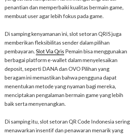
penantian dan memperbaiki kualitas bermain game,
membuat user agar lebih fokus pada game.
Di samping kenyamanan ini, slot setoran QRIS juga
memberikan fleksibilitas sender dalam pilihan
pembayaran.
Slot Via Qris
Pemain bisa menggunakan
berbagai platform e-wallet dalam menyelesaikan
deposit, seperti DANA dan OVO Pilihan yang
beragam ini memastikan bahwa pengguna dapat
menentukan metode yang nyaman bagi mereka,
menciptakan pengalaman bermain game yang lebih
baik serta menyenangkan.
Di samping itu, slot setoran QR Code Indonesia sering
menawarkan insentif dan penawaran menarik yang