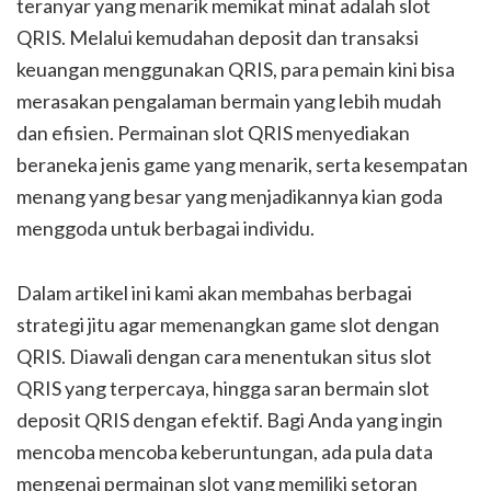
teranyar yang menarik memikat minat adalah slot
QRIS. Melalui kemudahan deposit dan transaksi
keuangan menggunakan QRIS, para pemain kini bisa
merasakan pengalaman bermain yang lebih mudah
dan efisien. Permainan slot QRIS menyediakan
beraneka jenis game yang menarik, serta kesempatan
menang yang besar yang menjadikannya kian goda
menggoda untuk berbagai individu.
Dalam artikel ini kami akan membahas berbagai
strategi jitu agar memenangkan game slot dengan
QRIS. Diawali dengan cara menentukan situs slot
QRIS yang terpercaya, hingga saran bermain slot
deposit QRIS dengan efektif. Bagi Anda yang ingin
mencoba mencoba keberuntungan, ada pula data
mengenai permainan slot yang memiliki setoran