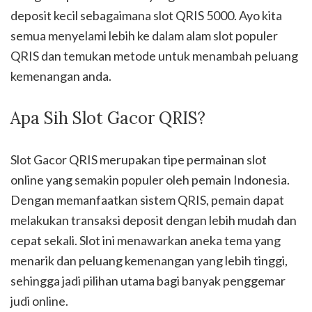
deposit kecil sebagaimana slot QRIS 5000. Ayo kita
semua menyelami lebih ke dalam alam slot populer
QRIS dan temukan metode untuk menambah peluang
kemenangan anda.
Apa Sih Slot Gacor QRIS?
Slot Gacor QRIS merupakan tipe permainan slot
online yang semakin populer oleh pemain Indonesia.
Dengan memanfaatkan sistem QRIS, pemain dapat
melakukan transaksi deposit dengan lebih mudah dan
cepat sekali. Slot ini menawarkan aneka tema yang
menarik dan peluang kemenangan yang lebih tinggi,
sehingga jadi pilihan utama bagi banyak penggemar
judi online.